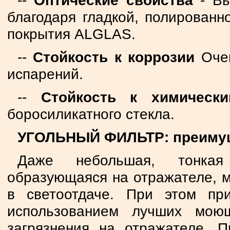
--
Оптические свойства
- В
благодаря гладкой, полирован
покрытия ALGLAS.
--
Стойкость к коррозии
Очен
испарений.
--
Стойкость к химически
боросиликатного стекла.
УГОЛЬНЫЙ ФИЛЬТР: преимуще
Даже небольшая, тонкая
образующаяся на отражателе, м
в светоотдаче. При этом пр
использованием лучших мою
загрязнения на отражателе. П