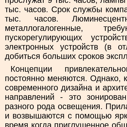
прослужат 9 тыс. часов, ламп
тыс. часов. Срок службы комп
тыс. часов. Люминесц
металлогалогенные, тре
пускорегулирующих устройс
электронных устройств (в о
добиться больших сроков эксп
Концепции привлекатель
постоянно меняются. Однако, 
современного дизайна и архит
направлений - это зониров
разного рода освещения. Прил
и возвышаются с помощью ярк
время когда приглушенное обще