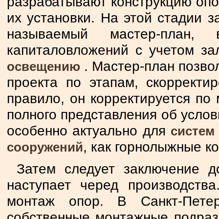
разрабатывают конструкцию опо
их установки. На этой стадии з
называемый мастер-план, 
капиталовложений с учетом з
. Мастер-план позво
освещению
проекта по этапам, скорректир
правило, он корректируется по 
полного представления об услов
особенно актуально для
систем
, как горнолыжные к
сооружений
Затем следует заключение д
наступает черед производств
монтаж опор. В Санкт-Пете
собственные монтажные подразд