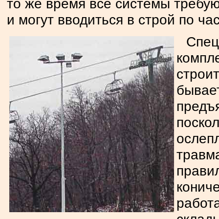
то же время все системы требу
и могут вводиться в строй по ча
Спе
компл
строи
бывае
предъ
поско
ослеп
трав
правил
конич
работ