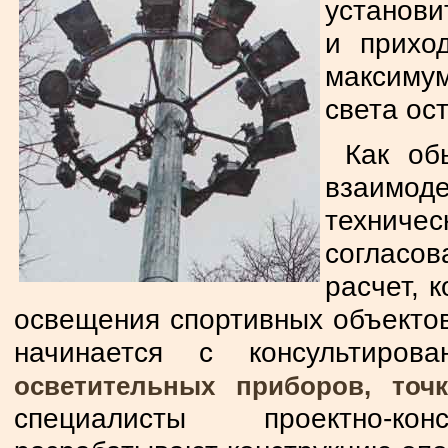
установи
и прихо
максимум
света ос
Как об
взаимод
техниче
согласов
расчет, 
освещения спортивных объектов 
начинается с консультиров
осветительных приборов, точ
специалисты проектно-ко